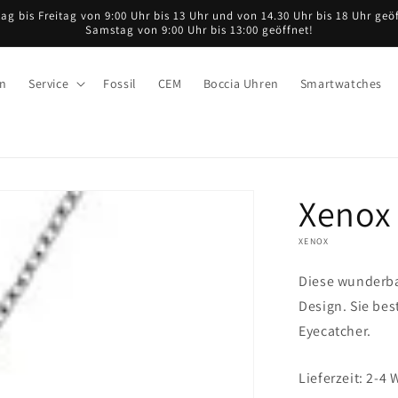
ag bis Freitag von 9:00 Uhr bis 13 Uhr und von 14.30 Uhr bis 18 Uhr geöf
Samstag von 9:00 Uhr bis 13:00 geöffnet!
en
Service
Fossil
CEM
Boccia Uhren
Smartwatches
Xenox 
XENOX
Diese wunderbar
Design. Sie bes
Eyecatcher.
Lieferzeit: 2-4