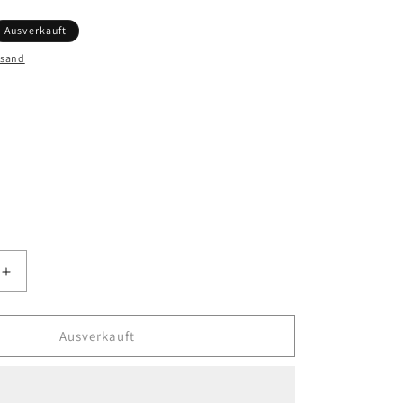
Ausverkauft
rsand
ft
t
Erhöhe
die
Menge
für
Ausverkauft
Xenox
Kette
X2628