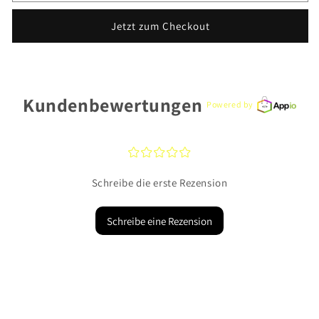
Xenox
Xenox
Kette
Kette
Jetzt zum Checkout
XS91379
XS91379
925
925
Silber
Silber
Kundenbewertungen
Powered by
¤
¤
¤
¤
¤
Schreibe die erste Rezension
Schreibe eine Rezension