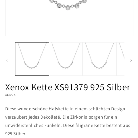
Medien
M
1
2
in
in
Modal
M
öffnen
öf
Xenox Kette XS91379 925 Silber
XENOX
Diese wunderschöne Halskette in einem schlichten Design
verzaubert jedes Dekolleté. Die Zirkonia sorgen für ein
unwiderstehliches Funkeln. Diese filigrane Kette besteht aus
925 Silber.