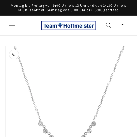
Direkt
Montag bis Freitag von 9:00 Uhr bis 13 Uhr und von 14.30 Uhr bis
zum
18 Uhr geöffnet. Samstag von 9:00 Uhr bis 13:00 geöffnet!
Inhalt
Warenkorb
oduktinformationen
ringen