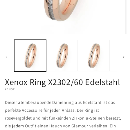
Medien
M
1
2
in
in
Modal
M
öffnen
öf
Xenox Ring X2302/60 Edelstahl
XENOX
Dieser atemberaubende Damenring aus Edelstahl ist das
perfekte Accessoire für jeden Anlass. Der Ring ist
rosevergoldet und mit funkelnden Zirkonia-Steinen besetzt,
die jedem Outfit einen Hauch von Glamour verleihen. Ein