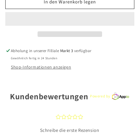
für
für
In den Warenkorb legen
Xenox
Xenox
Ring
Ring
X2302/60
X2302/60
Edelstahl
Edelstahl
Abholung in unserer Filliale
Markt 3
verfügbar
Gewöhnlich fertig in 24 Stunden
Shop-Informationen anzeigen
Kundenbewertungen
Powered by
¤
¤
¤
¤
¤
Schreibe die erste Rezension