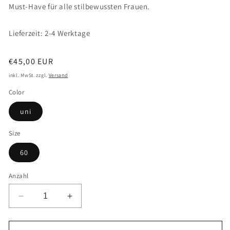
Must-Have für alle stilbewussten Frauen.
Lieferzeit: 2-4 Werktage
Normaler
€45,00 EUR
Preis
inkl. MwSt. zzgl.
Versand
Color
uni
Size
60
Anzahl
Verringere
Erhöhe
die
die
Menge
Menge