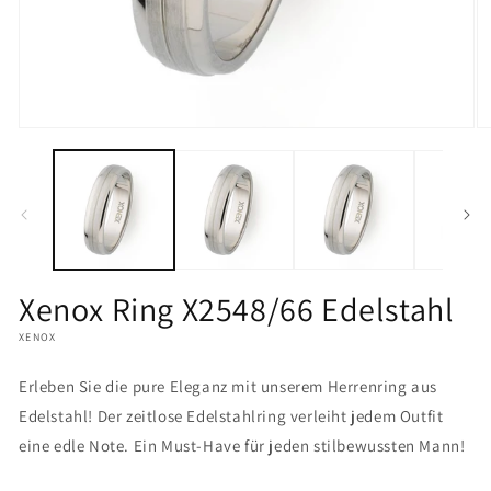
Medien
M
1
2
in
in
Modal
M
öffnen
öf
Xenox Ring X2548/66 Edelstahl
XENOX
Erleben Sie die pure Eleganz mit unserem Herrenring aus
Edelstahl! Der zeitlose Edelstahlring verleiht jedem Outfit
eine edle Note. Ein Must-Have für jeden stilbewussten Mann!