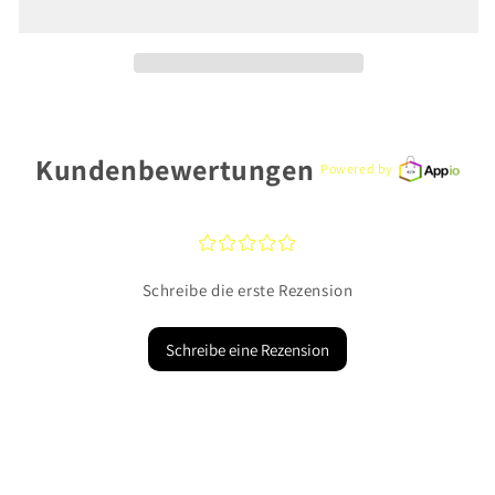
X2548/66
X2548/66
Edelstahl
Edelstahl
Kundenbewertungen
Powered by
¤
¤
¤
¤
¤
Schreibe die erste Rezension
Schreibe eine Rezension