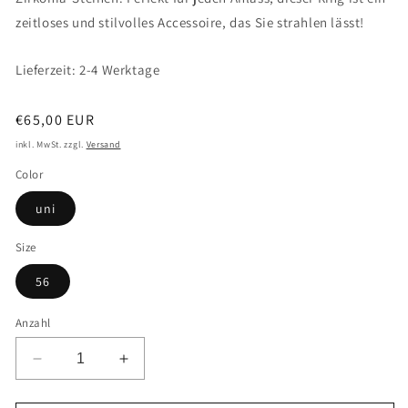
zeitloses und stilvolles Accessoire, das Sie strahlen lässt!
Lieferzeit: 2-4 Werktage
Normaler
€65,00 EUR
Preis
inkl. MwSt. zzgl.
Versand
Color
uni
Size
56
Anzahl
Verringere
Erhöhe
die
die
Menge
Menge