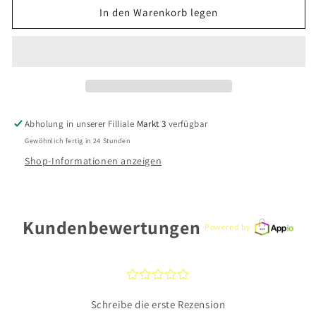
für
für
In den Warenkorb legen
Xenox
Xenox
Ring
Ring
XS9108/56
XS9108/56
Silber
Silber
925
925
Abholung in unserer Filliale
Markt 3
verfügbar
Gewöhnlich fertig in 24 Stunden
Shop-Informationen anzeigen
Kundenbewertungen
Powered by
¤
¤
¤
¤
¤
Schreibe die erste Rezension