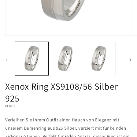
Medien
M
1
2
in
in
Modal
M
öffnen
öf
Xenox Ring XS9108/56 Silber
925
XENOX
Verleihen Sie Ihrem Outfit einen Hauch von Eleganz mit
unserem Damenring aus 925 Silber, verziert mit funkelnden
Zirkonia-Steinen. Perfekt für jeden Anlass, dieser Ring ist ein